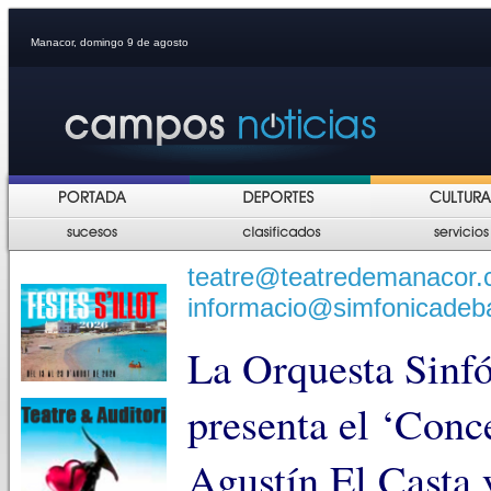
Manacor, domingo 9 de agosto
teatre@teatredemanacor.c
informacio@simfonicadeb
La Orquesta Sinfó
presenta el ‘Conc
Agustín El Casta 