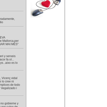
caradamente,
dio
TEVA
e Mallorca,per
RNAR MAI MÉS"
ri y serveis
or fa oí...
s...aixo es lo
, Vicenç vidal
e lo cree ni
omplices de todo
 ilegalizado i
e no gobierne y
s por culpa de