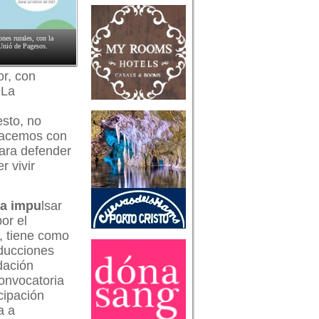
ones rurales, con la
 Unió de Pagesos.
or, con
 La
sto, no
 hacemos con
para defender
r vivir
ra impu
lsar
or el
, tiene como
oducciones
dación
onvocatoria
cipación
a a