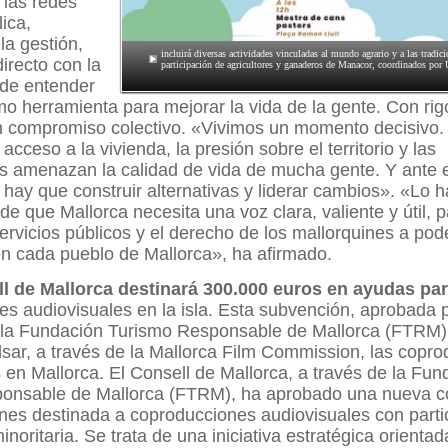
 las redes
lica,
a gestión,
incluirá diversas actividades vinculadas al mundo agrario y a las tradici
directo con la
participación de agricultores y ganaderos de Manacor, coordinados por
 de entender
omo herramienta para mejorar la vida de la gente. Con rig
on compromiso colectivo. «Vivimos un momento decisivo.
 acceso a la vivienda, la presión sobre el territorio y las
s amenazan la calidad de vida de mucha gente. Y ante e
r: hay que construir alternativas y liderar cambios». «Lo
 de que Mallorca necesita una voz clara, valiente y útil, 
 servicios públicos y el derecho de los mallorquines a pode
n cada pueblo de Mallorca», ha afirmado.
ll de Mallorca destinará 300.000 euros en ayudas pa
s audiovisuales en la isla. Esta subvención, aprobada p
 la Fundación Turismo Responsable de Mallorca (FTRM)
lsar, a través de la Mallorca Film Commission, las copr
 en Mallorca. El Consell de Mallorca, a través de la Fun
onsable de Mallorca (FTRM), ha aprobado una nueva c
nes destinada a coproducciones audiovisuales con parti
noritaria. Se trata de una iniciativa estratégica orientad