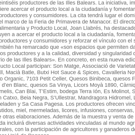
intiséis productores de las Illes Balears. La iniciativa, 
iere acercar el producto local a la ciudadanía y fomentar
 productores y consumidores. La cita tendrá lugar el dom
l marco de la Feria de Primavera de Manacor. El direct
limentaria y Producto Local, Joan Llabrés, ha destacad
buyen a acercar el producto local a la ciudadanía, foment
 productores y consumidores y reforzar el vínculo con el 
mbién ha remarcado que «son espacios que permiten dar
 los productores y a la calidad, diversidad y singularidad
io de las Illes Balears». En concreto, en esta nueva edic
ucto Local participan: Son Matge, Associació de Varietat
ll, Macià Batle, Butxi Hot Sauce & Spices, Cavalleria N
o Organic, 7103 Petit Celler, Quesos Binibeca, quesos 
í d’en Blanc, quesos Sa Vinya, Licors Moyà 1890, Càrni
imelis, Can Blai, T’Estim, bodega Terra Ión, Es Molinot,
 Catxo, Beia Negra, S’Ullestrar, Mandragora Hidromel, 
laden y Sa Casa Pagesa. Los productores ofrecen vino,
idos, miel, mermeladas, licores, infusiones, conservas, 
e otras elaboraciones. Además de la muestra y venta de
nada incluirá diversas actividades vinculadas al mundo agr
urales, con la participación de agricultores y ganaderos 