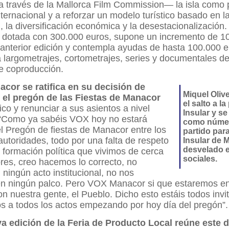
a través de la Mallorca Film Commission— la isla como 
nternacional y a reforzar un modelo turístico basado en l
d, la diversificación económica y la desestacionalización.
, dotada con 300.000 euros, supone un incremento de 1
 anterior edición y contempla ayudas de hasta 100.000 e
 largometrajes, cortometrajes, series y documentales de
e coproducción.
cor se ratifica en su decisión de
Miquel Oliv
n el pregón de las Fiestas de Manacor
el salto a la
ico y renunciar a sus asientos a nivel
Insular y se
. “Como ya sabéis VOX hoy no estará
como númer
l Pregón de fiestas de Manacor entre los
partido para
autoridades, todo por una falta de respeto
Insular de M
desvelado e
 formación política que vivimos de cerca
sociales.
res, creo hacemos lo correcto, no
ningún acto institucional, no nos
n ningún palco.
Pero VOX Manacor si que estaremos en
on nuestra gente, el Pueblo. Dicho esto estáis todos invi
 a todos los actos empezando por hoy día del pregón”.
a edición de la Feria de Producto Local reúne este