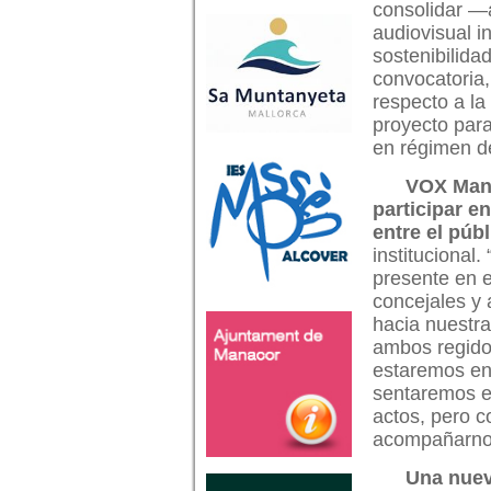
consolidar —
audiovisual i
sostenibilida
convocatoria
respecto a la
proyecto para
en régimen d
VOX Mana
participar e
entre el públ
institucional
presente en e
concejales y 
hacia nuestra
ambos regido
estaremos en 
sentaremos e
actos, pero c
acompañarnos
Una nuev