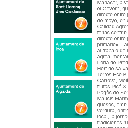
Manacor, a ve
el Govern, qu
directo entre
de mayo, en e
Calidad Agroa
ferias contri
directo entre
primario». Ta
al trabajo de
agroalimentar
Feria de Prod
Hort de sa Va
Terres Eco Bi
Garrova, Mol
frutas Picó X
Pagès de Son
Mausis Marme
quesos, embut
verdura, entr
local, la jor
tradiciones r