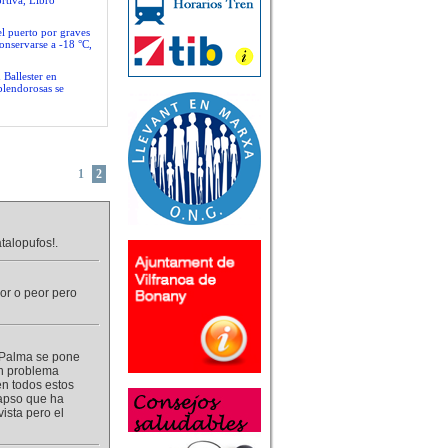
rtiva, Libro
el puerto por graves
conservarse a -18 °C,
 Ballester en
plendorosas se
1
2
talopufos!.
r o peor pero
a Palma se pone
un problema
en todos estos
lapso que ha
ista pero el