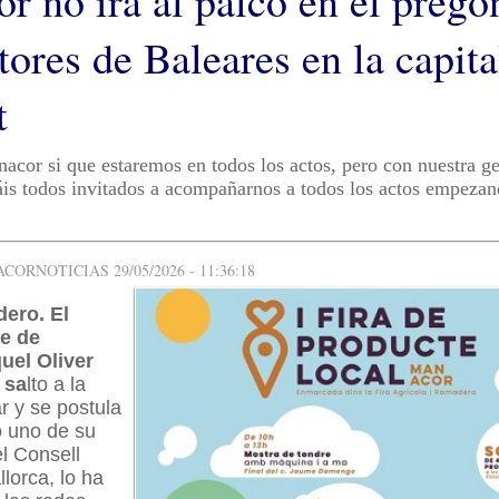
r no irá al palco en el pregó
ores de Baleares en la capita
t
or si que estaremos en todos los actos, pero con nuestra ge
áis todos invitados a acompañarnos a todos los actos empezan
ORNOTICIAS 29/05/2026 - 11:36:18
dero. El
de de
uel Oliver
 sa
lto a la
ar y se postula
 uno de su
el Consell
llorca, lo ha