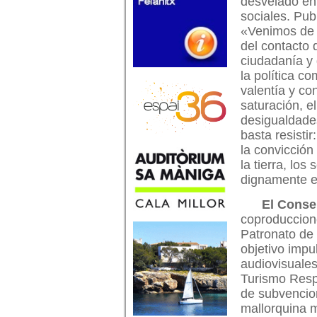
desvelado en
sociales. Pub
«Venimos de l
del contacto 
ciudadanía y
la política c
valentía y c
saturación, el
desigualdade
basta resisti
la convicción
la tierra, los
dignamente e
El Conse
coproduccione
Patronato de
objetivo impu
audiovisuales
Turismo Resp
de subvencio
mallorquina mi