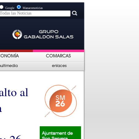
Google
Manacornoticias
lto al
a