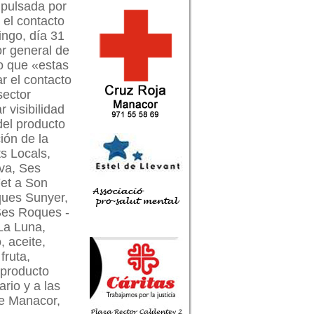
impulsada por
 el contacto
ingo, día 31
or general de
o que «estas
ar el contacto
sector
 visibilidad
 del producto
ión de la
s Locals,
ova, Ses
Fet a Son
ques Sunyer,
 Ses Roques -
La Luna,
 aceite,
fruta,
 producto
ario y a las
de Manacor,