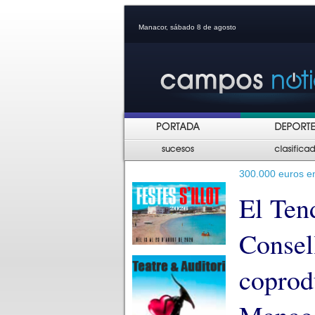
Manacor, sábado 8 de agosto
300.000 euros e
El Tend
Consel
coprod