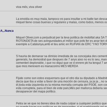
viva més, viva oliver
La envidia es muy mala, tampoco es para insultar a mi batle tan des
miquel tiene cosas buenas y regulares y malas, como todos, menos o
,..Nunca
Miquel Oliver,com a perjudicat per la teva politica de mobiltat aka SA 
ROTONDETA de ses avingundades,el millor que pots fer es anar-ten d
exemple a Catalunya,amb el teu amic en RUFIAN de ERC "I NO TO
S hauria de demanar sa dimisio imediata de sa concejaka des cemente
generals, ha demostrat que despues de 7 anys aixo no es lo seu, manac
cementeri deplorable, i que no digui que ve d enrere pk ha tengut 7 any
que mos merexem es manacorins MES MERDA
Fijate como son estos esquerrans que el otro dia su diputado a Madrid
decia que iba a votar a favor de una moción de censura, ja ja ja.., no s
él,toda esta izquierda es la misma morralla corrupta del PSOE, son c
esta corruptela, para el bien de este pais,Més per mallorca deberia ser
desaparecer del mapa político.
Petra se ve que no tienes idea de nada culpar a cualquier politico qu
no puede hacer sus politicas es de ignorantes, si el pueblonesta asi e