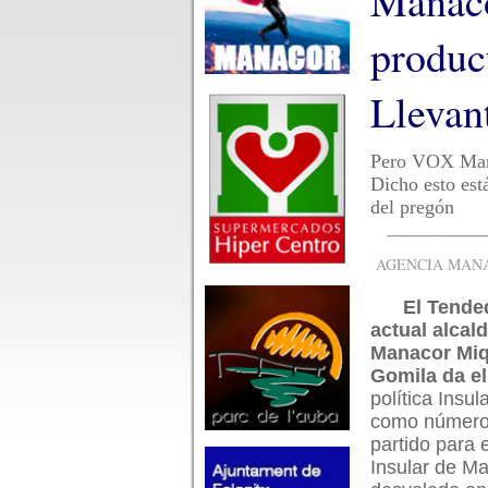
Manaco
product
Llevan
Pero VOX Manac
Dicho esto est
del pregón
AGENCIA MANAC
El Tende
actual alcal
Manacor Miq
Gomila da el
política Insul
como número
partido para 
Insular de Ma