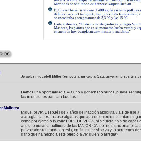
Revetla. XXVI Campionat Mundial d’Estràngol. Fiesta depo
Memòries de Son Macià de Francesc Vaquer Nicolau
El Govern balear interviene 1.400 kg de carne de pollo en 
deficiencias en el transporte, han precintado la mercancía, 
se encontraba a temperaturas de 5,3 °C y los 15 °C
Carta al director. “El abandono del jardín del colegio Simón
Manacor, las plantas que en su momento lucían verdes y es
encuentran hoy completamente mustias y marchitas”
a
Ja sabs miquelet! Millor t'en pots anar cap a Catalunya amb sos teis ca
Demos una oportunidad a VOX no a gobernado nunca, puede ser mejo
las intenciones parecen buenas.
r Mallorca
Miquel oliver, Después de 7 años de inacción absoluta y a 1 de irse 
a arreglar calles, incluso algunas que aparentemente no tenian ning
como por ejemplo la calle LOPE DE VEGA, ni siquiera ha sido capaz 
años de quitar el gallinero de las MAJÒRICA, por no mencionar el co
provocado su rotonda en esta, en fin, mejor si se va y lo perdemos de v
daño que ha hecho a este pueblo a ver quien lo arregla?