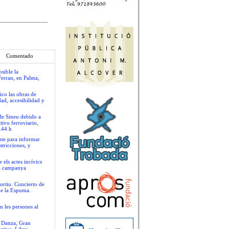
Comentado
sible la
Ferran, en Palma,
ico las obras de
ad, accesibilidad y
 de Sineu debido a
tivo ferroviario,
.44 h
nte para informar
stricciones, y
 els actes incívics
va campanya
ortiu. Concierto de
de la Espuma.
n les persones al
e Danza, Gran