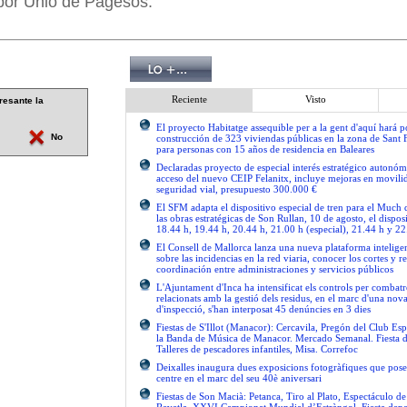
por Unió de Pagesos.
Reciente
Visto
resante la
El proyecto Habitatge assequible per a la gent d'aquí hará po
No
construcción de 323 viviendas públicas en la zona de Sant 
para personas con 15 años de residencia en Baleares
Declaradas proyecto de especial interés estratégico autonóm
acceso del nuevo CEIP Felanitx, incluye mejoras en movilid
seguridad vial, presupuesto 300.000 €
El SFM adapta el dispositivo especial de tren para el Much
las obras estratégicas de Son Rullan, 10 de agosto, el disposi
18.44 h, 19.44 h, 20.44 h, 21.00 h (especial), 21.44 h y 22
El Consell de Mallorca lanza una nueva plataforma intelige
sobre las incidencias en la red viaria, conocer los cortes y re
coordinación entre administraciones y servicios públicos
L'Ajuntament d'Inca ha intensificat els controls per combatre
relacionats amb la gestió dels residus, en el marc d'una no
d'inspecció, s'han interposat 45 denúncies en 3 dies
Fiestas de S'Illot (Manacor): Cercavila, Pregón del Club Esp
la Banda de Música de Manacor. Mercado Semanal. Fiesta 
Talleres de pescadores infantiles, Misa. Correfoc
Deixalles inaugura dues exposicions fotogràfiques que pose
centre en el marc del seu 40è aniversari
Fiestas de Son Macià: Petanca, Tiro al Plato, Espectáculo d