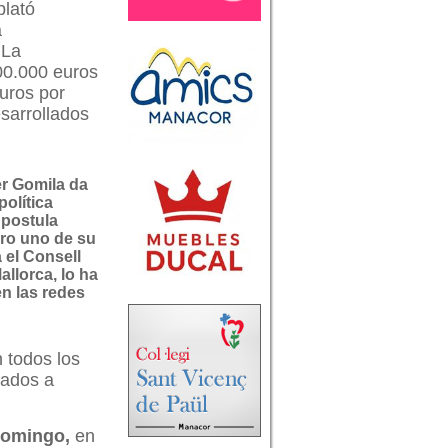
plató
a
 La
00.000 euros
uros por
sarrollados
er Gomila da
 política
 postula
o uno de su
 el Consell
allorca, lo ha
n las redes
 todos los
tados a
 domingo,
en