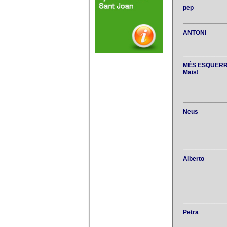
pep
ANTONI
MÉS ESQUERRA
Mais!
Neus
Alberto
Petra