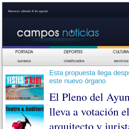
Manacor, sábado 8 de agosto
Esta propuesta llega desp
este nuevo órgano
El Pleno del Ayu
lleva a votación 
arquitecto y juri