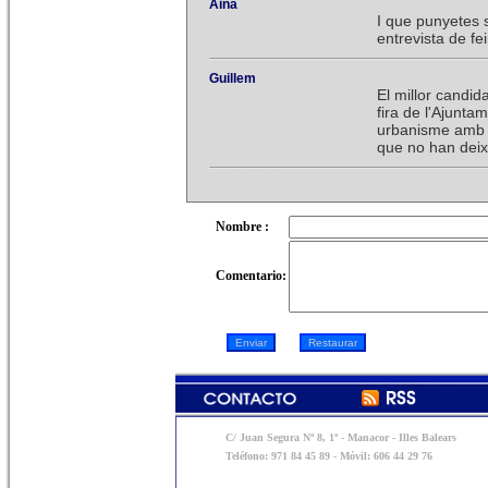
Aina
I que punyetes 
entrevista de fe
Guillem
El millor candid
fira de l'Ajunta
urbanisme amb un
que no han deixa
Nombre :
Comentario:
C/ Juan Segura Nº 8, 1º - Manacor - Illes Balears
Teléfono: 971 84 45 89 - Móvil: 606 44 29 76