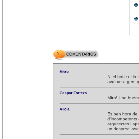
5
Maria
Ni el batle ni l
avaluar a gent q
Gaspar Forteza
Mira! Una buena 
Alicia
Es ben hora de 
d'incompetents 
arquitectes i ap
un despreci asq