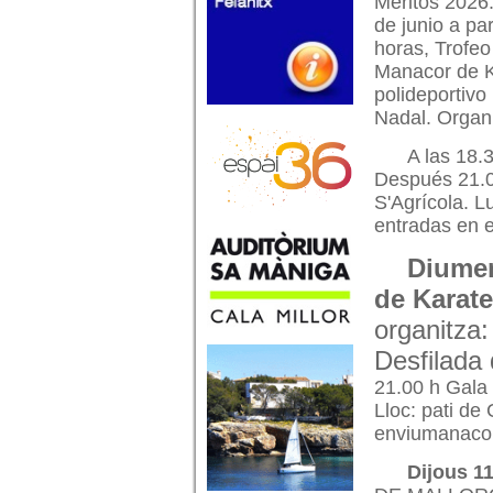
Méritos 2026
de junio a par
horas, Trofe
Manacor de K
polideportivo
Nadal. Organi
A las 18.
Después 21.00
S'Agrícola. L
entradas en 
Diumen
de Karate
organitza:
Desfilada
21.00 h Gala 
Lloc: pati de
enviumanacor
Dijous 1