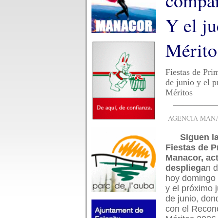
compar
Y el j
Mérito
Fiestas de Pri
de junio y el 
Méritos
AGENCIA MANAC
Siguen la
Fiestas de P
Manacor, ac
despliega
n 
hoy domingo d
y el próximo 
de junio, don
con el Recon