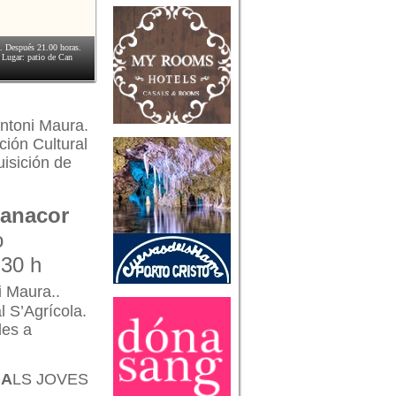
a. Después 21.00 horas.
. Lugar: patio de Can
Antoni Maura.
ción Cultural
isición de
Manacor
o
.30 h
i Maura..
l S’Agrícola.
des a
 A
LS JOVES