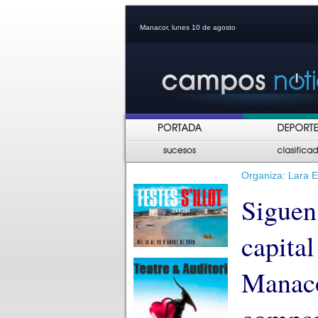
Manacor, lunes 10 de agosto
Organiza: Lara E
Siguen
capita
Manaco