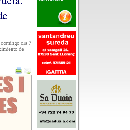
zuela.
de
y domingo día 7
cimiento de