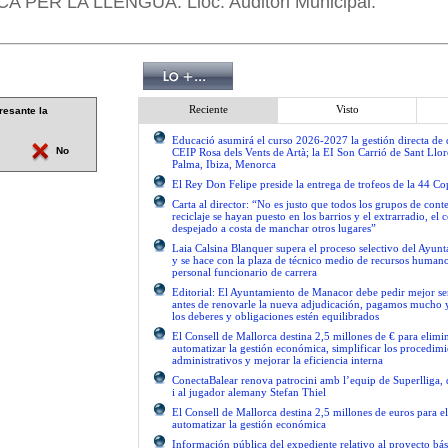
 PER LA LLENGUA. Lloc: Auditori Municipal.
Reciente
Visto
resante la
Educació asumirá el curso 2026-2027 la gestión directa de d
No
CEIP Rosa dels Vents de Artà; la EI Son Carrió de Sant Llor
Palma, Ibiza, Menorca
El Rey Don Felipe preside la entrega de trofeos de la 44 C
Carta al director: “No es justo que todos los grupos de con
reciclaje se hayan puesto en los barrios y el extrarradio, el 
despejado a costa de manchar otros lugares”
Laia Calsina Blanquer supera el proceso selectivo del Ayu
y se hace con la plaza de técnico medio de recursos human
personal funcionario de carrera
Editorial: El Ayuntamiento de Manacor debe pedir mejor 
antes de renovarle la nueva adjudicación, pagamos mucho 
los deberes y obligaciones estén equilibrados
El Consell de Mallorca destina 2,5 millones de € para elimi
automatizar la gestión económica, simplificar los procedimi
administrativos y mejorar la eficiencia interna
ConectaBalear renova patrocini amb l’equip de Superlliga, 
i al jugador alemany Stefan Thiel
El Consell de Mallorca destina 2,5 millones de euros para e
automatizar la gestión económica
Información pública del expediente relativo al proyecto bás