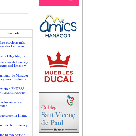
Comentado
iez escoletas más,
enç des Cardassar,
opa del Rey Mapfre
tenedores de basura y
centro está limpio y
ntamiento de Manacor
os y será nombrada
servicio a ENDESA
y necesitamos que
nar burocracia y
entos
que presenta imatge
liminar burocracia y
ico nuevo edificio