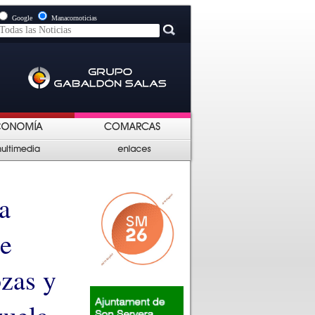
Google
Manacornoticias
a
de
ozas y