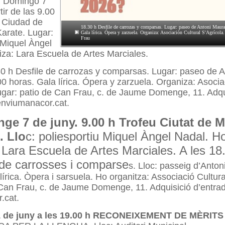
. Domingo 7
tir de las 9.00
o Ciudad de
18.30 h Desfile de carrozas y comparsas. Lugar: paseo de Antoni Maur
arate. Lugar:
Gala lírica. Ópera y zarzuela. Organiza: Asociación Cultural S'Agrícola
Frau
 Miquel Àngel
za: Lara Escuela de Artes Marciales.
30 h Desfile de carrozas y comparsas. Lugar: paseo de 
 horas. Gala lírica. Ópera y zarzuela. Organiza: Asocia
ugar: patio de Can Frau, c. de Jaume Domenge, 11. Adqu
enviumanacor.cat.
ge 7 de juny. 9.00 h Trofeu Ciutat de 
. Llo
c: poliesportiu Miquel Àngel Nadal. H
 Lara Escuela de Artes Marciales. A les 18
 de carrosses i comparse
s. Lloc: passeig d’Anton
lírica. Òpera i sarsuela. Ho organitza: Associació Cultura
 Can Frau, c. de Jaume Domenge, 11. Adquisició d’entra
.cat.
1 de juny a les 19.00 h RECONEIXEMENT DE MÈRITS