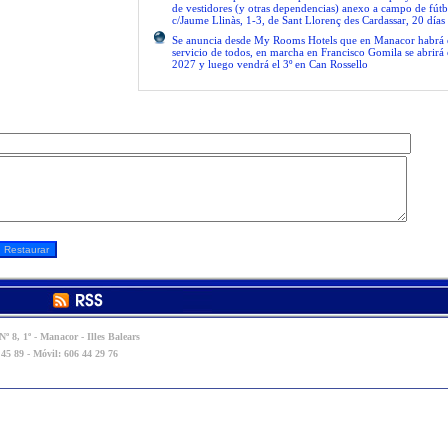
de vestidores (y otras dependencias) anexo a campo de fútb
c/Jaume Llinàs, 1-3, de Sant Llorenç des Cardassar, 20 días
Se anuncia desde My Rooms Hotels que en Manacor habrá el
servicio de todos, en marcha en Francisco Gomila se abrirá e
2027 y luego vendrá el 3º en Can Rossello
º 8, 1º - Manacor - Illes Balears
 45 89 - Móvil: 606 44 29 76