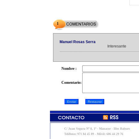
1
Manuel Rosas Serra
Interesante
Nombre :
Comentario:
C/ Juan Segura Nº 8, 1º - Manacor - Illes Balears
Teléfono: 971 84 45 89 - Móvil: 606 44 29 76