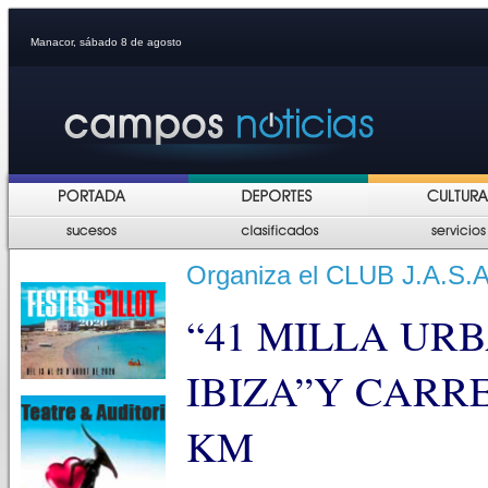
Manacor, sábado 8 de agosto
Organiza el CLUB J.A.S.
“41 MILLA UR
IBIZA”Y CARR
KM