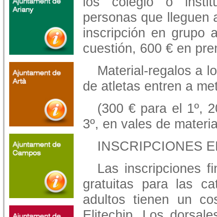
los colegio o inst
personas que lleguen 
inscripción en grupo 
cuestión, 600 € en pre
Material-regalos a 
de atletas entren a me
(300 € para el 1º, 2
3º, en vales de materia
INSCRIPCIONES E
Las inscripciones f
gratuitas para las c
adultos tienen un c
Elitechip. Los dorsale