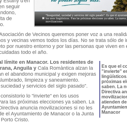
y Estany d'en
n seguir
andono,
“Inseguridad, suciedad y servicios del siglo pasado”. Es que el ayuntam
lta de
los usos lingüísticos. Para las próximas elecciones ya saben. La nueva 
movilizaciones
o.
Asociación de Vecinos queremos poner voz a una reali
s y vecinas vemos todos los días. No se trata sólo de 
eto por nuestro entorno y por las personas que viven en 
cuidadas todo el año.
l límite en Manacor. Los residentes de
Es que el co
rana, Anguila y
Cala Romàntica alzan la
"invierte" e
an el abandono municipal y exigen mejoras
lingüísticos
alumbrado, limpieza y saneamiento.
próximas el
 suciedad y servicios del siglo pasado”.
saben. La 
Directiva a
consistorio lo "invierte" en los usos
movilizacion
 Para las próximas elecciones ya saben. La
atienden de
Ayuntamien
irectiva anuncia movilizaciones si no les
Manacor
de el Ayuntamiento de Manacor o la Junta
 Porto Cristo.