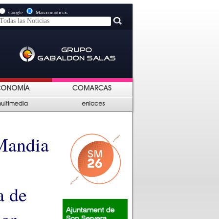
Google
Manacornoticias
Mandia
a de