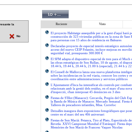
Reciente
Visto
resante la
El proyecto Habitatge assequible per a la gent d'aquí hará po
No
construcción de 323 viviendas públicas en la zona de Sant 
para personas con 15 años de residencia en Baleares
Declaradas proyecto de especial interés estratégico autonóm
acceso del nuevo CEIP Felanitx, incluye mejoras en movilid
seguridad vial, presupuesto 300.000 €
El SFM adapta el dispositivo especial de tren para el Much
las obras estratégicas de Son Rullan, 10 de agosto, el disposi
18.44 h, 19.44 h, 20.44 h, 21.00 h (especial), 21.44 h y 22
El Consell de Mallorca lanza una nueva plataforma intelige
sobre las incidencias en la red viaria, conocer los cortes y re
coordinación entre administraciones y servicios públicos
L'Ajuntament d'Inca ha intensificat els controls per combatre
relacionats amb la gestió dels residus, en el marc d'una no
d'inspecció, s'han interposat 45 denúncies en 3 dies
Fiestas de S'Illot (Manacor): Cercavila, Pregón del Club Esp
la Banda de Música de Manacor. Mercado Semanal. Fiesta 
Talleres de pescadores infantiles, Misa. Correfoc
Deixalles inaugura dues exposicions fotogràfiques que pose
centre en el marc del seu 40è aniversari
Fiestas de Son Macià: Petanca, Tiro al Plato, Espectáculo d
Revetla. XXVI Campionat Mundial d’Estràngol. Fiesta depo
Memòries de Son Macià de Francesc Vaquer Nicolau