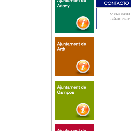
C/ Juan Segura N
Teléfono: 971 84