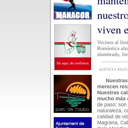
manten
nuestr
viven e
Vecinos al lím
Romàntica alza
alumbrado, li
AGENCIA MANAC
Nuestras
merecen res
Nuestras ca
mucho más 
de paso: son
naturaleza, c
calidad de vi
Magrana, Cal