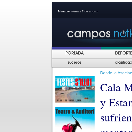
Manacor, viernes 7 de agosto
Desde la Asocia
Cala M
y Esta
sufrie