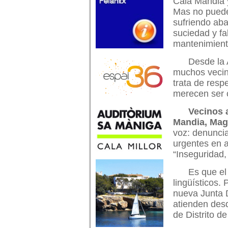
Cala Mandia 
Mas no puede
sufriendo ab
suciedad y fa
mantenimient
Desde la 
muchos vecino
trata de resp
merecen ser 
Vecinos a
Mandia, Mag
voz: denunci
urgentes en 
“Inseguridad,
Es que el 
lingüísticos.
nueva Junta D
atienden des
de Distrito de