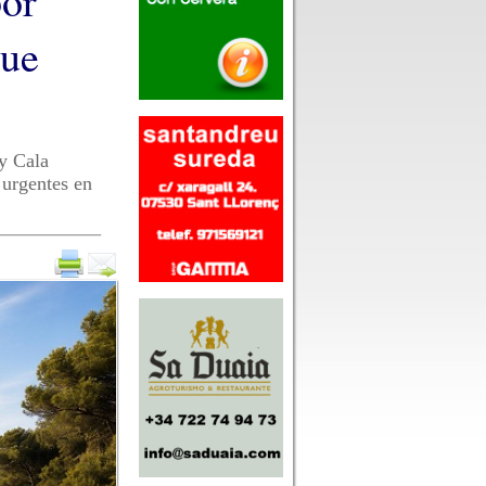
por
que
y Cala
 urgentes en