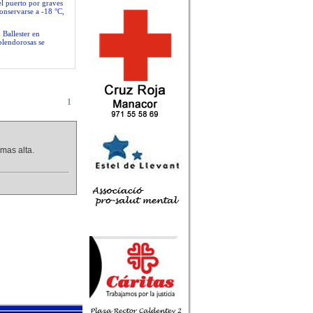
el puerto por graves
conservarse a -18 °C,
 Ballester en
plendorosas se
1
mas alta.