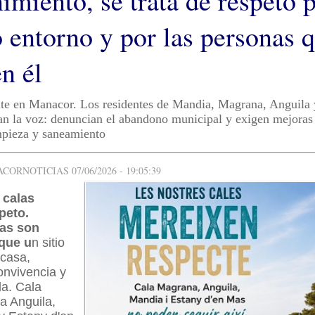
imiento, se trata de respeto 
o entorno y por las personas 
n él
ite en Manacor. Los residentes de Mandia, Magrana, Anguila 
n la voz: denuncian el abandono municipal y exigen mejoras
mpieza y saneamiento
ORNOTICIAS 07/06/2026 - 19:05:39
 calas
peto.
las son
que u
n sitio
 casa,
onvivencia y
da. Cala
a Anguila,