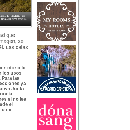
iento lo "invierte" en
Junta Directiva anuncia
dad que
imagen, se
él. Las calas
nsistorio lo
n los usos
. Para las
ecciones ya
nueva Junta
nuncia
es si no les
sde el
to de