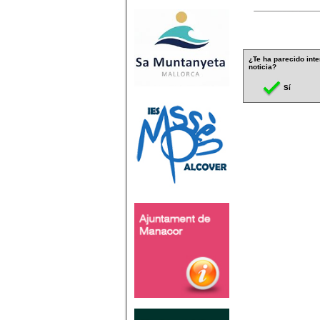
¿Te ha parecido inte
noticia?
Sí