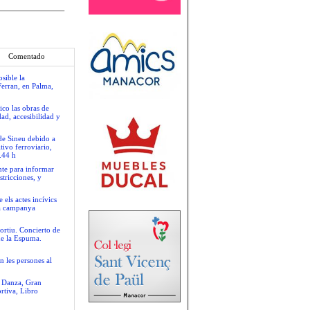
Comentado
sible la
Ferran, en Palma,
ico las obras de
ad, accesibilidad y
 de Sineu debido a
tivo ferroviario,
.44 h
nte para informar
stricciones, y
 els actes incívics
va campanya
ortiu. Concierto de
de la Espuma.
n les persones al
e Danza, Gran
rtiva, Libro