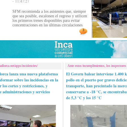
- 11:47:27
SFM recomienda a los asistentes que, siempre
que sea posible, escalonen el regreso y utilicen
los primeros trenes disponibles para evitar
concentraciones en las últimas circulaciones
3
allorca.net/apps/incidencies/
Ante estos incumplimientos, los inspectores
llorca lanza una nueva plataforma
El Govern balear interviene 1.400 
nformar sobre las incidencias en la
pollo en el puerto por graves deficie
 los cortes y restricciones, y
transporte, han precintado la merc
e administraciones y servicios
conservarse a -18 °C, se encontrab
de 5,3 °C y los 15 °C