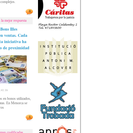
 complejos.
0
n la mejor respuesta
Bons Illes
en ventas. Cada
a iniciativa ha
io de proximidad
41:16
s en bonos utilizados,
ntas. En Menorca se
ros
1
enes cualificadas