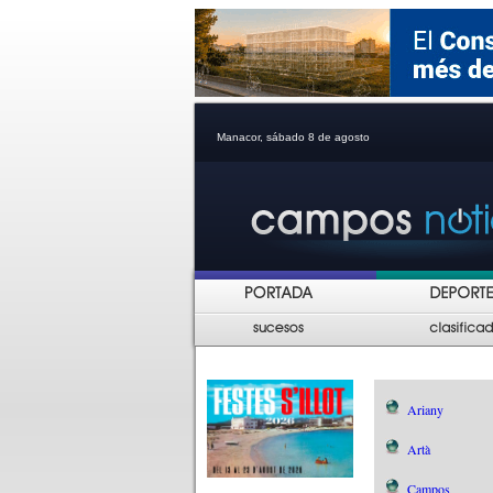
Manacor, sábado 8 de agosto
Ariany
Artà
Campos