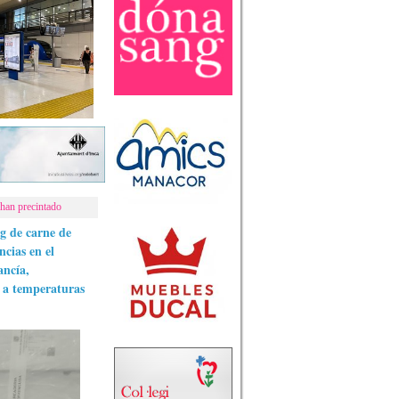
 han precintado
kg de carne de
ncias en el
ancía,
a a temperaturas