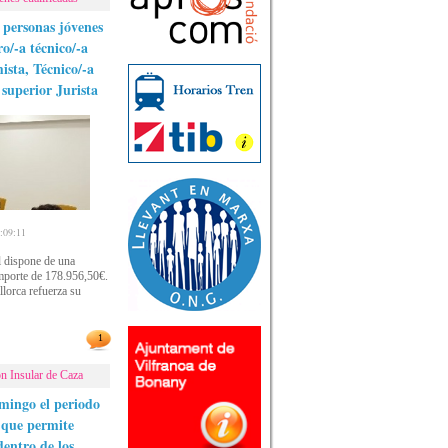
 personas jóvenes
ro/-a técnico/-a
ista, Técnico/-a
 superior Jurista
09:11
ll dispone de una
mporte de 178.956,50€.
lorca refuerza su
1
n Insular de Caza
omingo el periodo
 que permite
dentro de los