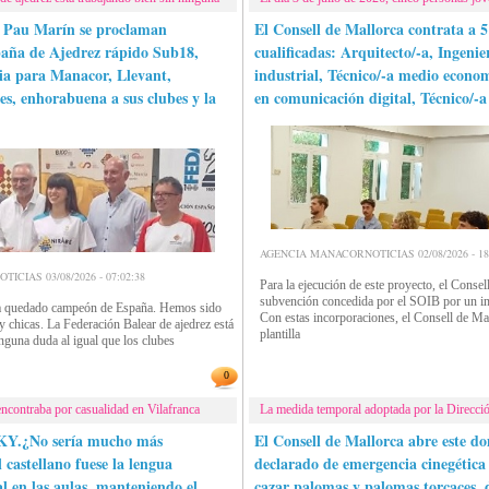
y Pau Marín se proclaman
El Consell de Mallorca contrata a 5
aña de Ajedrez rápido Sub18,
cualificadas: Arquitecto/-a, Ingenie
ia para Manacor, Llevant,
industrial, Técnico/-a medio econom
es, enhorabuena a sus clubes y la
en comunicación digital, Técnico/-a
AGENCIA MANACORNOTICIAS 02/08/2026 - 18:
CIAS 03/08/2026 - 07:02:38
Para la ejecución de este proyecto, el Conse
subvención concedida por el SOIB por un i
a quedado campeón de España. Hemos sido
Con estas incorporaciones, el Consell de Mal
 chicas. La Federación Balear de ajedrez está
plantilla
inguna duda al igual que los clubes
0
ncontraba por casualidad en Vilafranca
La medida temporal adoptada por la Direcció
KY.¿No sería mucho más
El Consell de Mallorca abre este d
 castellano fuese la lengua
declarado de emergencia cinegética
al en las aulas, manteniendo el
cazar palomas y palomas torcaces, 