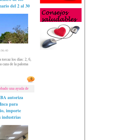
ario del 2 al 30
06:40
torcaz los días: 2, 6,
la caza de la paloma
0
robado una ayuda de
IBA autoriza
 Inca para
cio, importe
s industrias