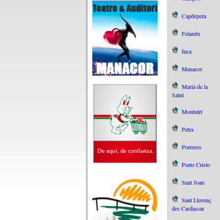
Capdepera
Felanitx
Inca
Manacor
Maria de la
Salut
Montuïri
Petra
Porreres
Porto Cristo
Sant Joan
Sant Llorenç
des Cardassar