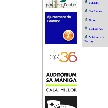
Santanyí
Ses Salines
Sineu
Son Servera
Vilafranca de
Bonany