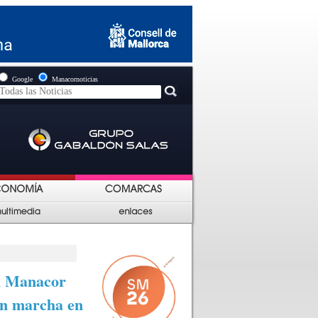
Google
Manacornoticias
n Manacor
 en marcha en