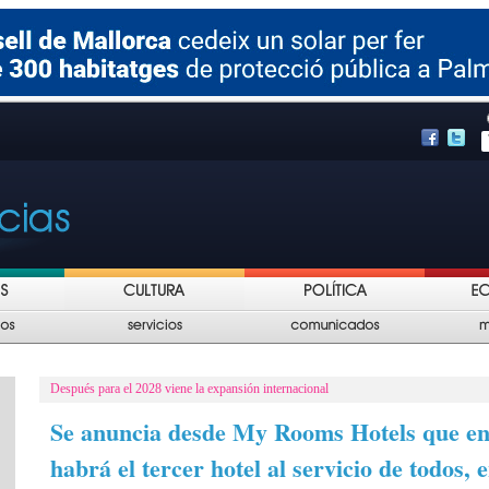
Después para el 2028 viene la expansión internacional
Se anuncia desde My Rooms Hotels que e
habrá el tercer hotel al servicio de todos,