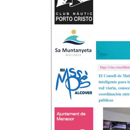
https://cim.conselldem
El Consell de Ma
inteligente para i
red viaria, conocer
coordinación entr
públicos