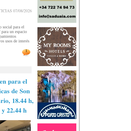
IAS 07/08/2026
o social para el
 para un espacio
ipamientos
ros usos de interés
1
en para el
icas de Son
rio, 18.44 h,
h y 22.44 h