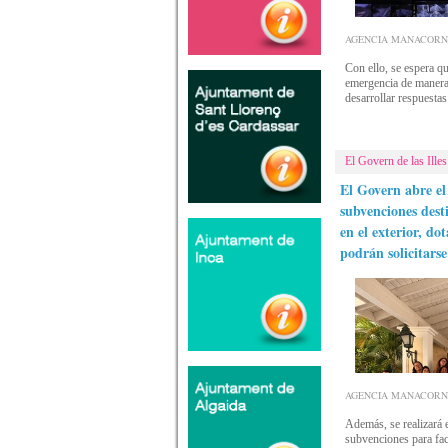
AGENCIA MANACORNOTI
Con ello, se espera qu
emergencia de manera 
desarrollar respuesta
El Govern de las Illes
El Govern abre el 
subvenciones dest
en el exterior, do
podrán solicitarse
AGENCIA MANACORNOTI
Además, se realizará 
subvenciones para faci