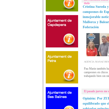
duda
Cristina Sureda 
campeones de Esp
inmejorable notic
Mallorca y Balear
Federación
AGENCIA MANACORNOTI
Pau Marin también h
campeones en chicos y
trabajando bien sin n
El pasado jueves me e
Opinión: Por ZU
equilibrado que el
vehicular princip