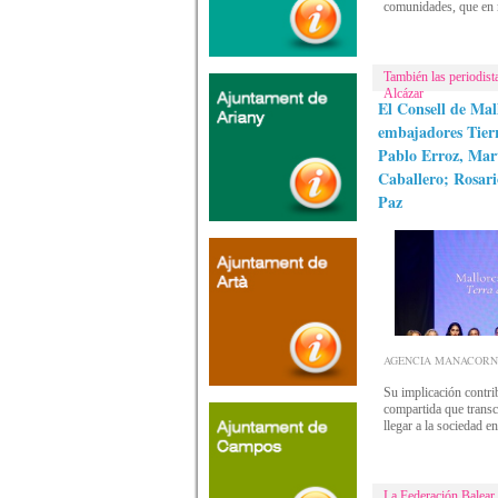
comunidades, que en
También las periodis
Alcázar
El Consell de Mal
embajadores Tier
Pablo Erroz, Mar
Caballero; Rosar
Paz
AGENCIA MANACORNOTI
Su implicación contri
compartida que transc
llegar a la sociedad e
La Federación Balear 