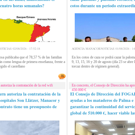
 cuatro horas semanales?
cotos durante un periodo extraordin
CIAS 02/08/2026 - 17:52:18
AGENCIA MANACORNOTICIAS 01/08/2026 - 14:
nsa publicaba que el 78,57 % de las familias
En los cotos de caza se podrá cazar la paloma 
lán como lengua de primera enseñanza, frente a
9, 13, 15, 16 y 20 de agosto (día 23 se abre 
gido el castellano
torcaz dentro de régimen general).
35
utoriza la contratación de la red wifi
En concreto, el Consejo de Dirección ha ap
450.000 €
ern autoriza la contratación de la
El Consejo de Dirección del FOGA
 hospitales Son Llàtzer, Manacor y
ayudas a los mataderos de Palma e
ontrato tiene un presupuesto de
garantizar la continuidad del servi
global de 510.000 €, hacer viable la