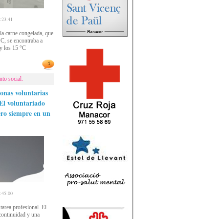
23:41
la carne congelada, que
°C, se encontraba a
y los 15 °C
1
to social.
onas voluntarias
El voluntariado
ro siempre en un
45:00
tarea profesional. El
continuidad y una