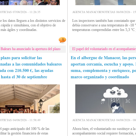
CIAS 07/08/2026 - 11:26:35
AGENCIA MANACORNOTICIAS 06/08/2026 - 15:
e los datos lleguen a los distintos servicios de
Los inspectores también han constatado que 
rápida y simultánea, con el objetivo de
debía conservarse a una temperatura de -18 
s más ágiles y coordinadas.
temperaturas comprendidas entre los 5,3 °C 
1
 Balears ha anunciado la apertura del plazo
El papel del voluntariado en el acompañamien
plazo para solicitar las
En el albergue de Manacor, las pers
inadas a las comunidades baleares
aportan cercanía, escucha y apoyo. 
tada con 210.500 €, las ayudas
suma, complementa y enriquece, pe
 hasta el 30 de septiembre
marco organizado y coordinado
CIAS 04/08/2026 - 11:58:49
AGENCIA MANACORNOTICIAS 04/08/2026 - 08:
el pago anticipado del 100 % de las
Ahora bien, el voluntariado no sustituye a la 
litar la gestión financiera de estas
acompañamiento social requiere formación, 