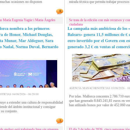
 muchas ocasiones no disponen
mirada técnica que permita trabajar procesos
0
tas María Eugenia Yagüe i Maria Ángeles
Se trata de la edición con más recursos y co
ciudadana
lorca nombra a los primeros
La campaña más ambiciosa de los «
ra de Honor, Michael Douglas,
Balears» genera 11,5 millones de € 
ta Munar, Mar Aldeguer, Sara
euro invertido por el Govern con est
io Nadal, Norma Duval, Bernardo
generado 3,2 € en ventas al comerc
AGENCIA MANACORNOTICIAS 03/08/2026 - 16:
CIAS 04/08/2026 - 06:28:00
Por islas. Mallorca concentra 2.786.710 euro
que han generado 8.845.241,81 euros en ve
buye a extender una cultura de responsabilidad
han utilizado bonos por valor de 452.060 eu
iende del ámbito institucional y consigue
n su conjunto.
1
de ajedrez está trabajando bien sin ninguna
El día 3 de julio de 2026, cinco personas jóv